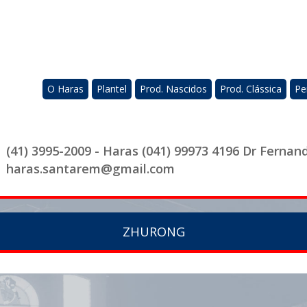
O Haras
Plantel
Prod. Nascidos
Prod. Clássica
Pe
(41) 3995-2009 - Haras (041) 99973 4196 Dr Fernan
haras.santarem@gmail.com
ZHURONG