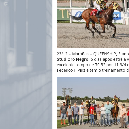
23/12 – Maroñas – QUEENSHIP, 3 anos
Stud Oro Negro
, 6 dias após estréi
excelente tempo de 70´52 por 11 3/4 
Federico F Piriz e tem o treinamento de