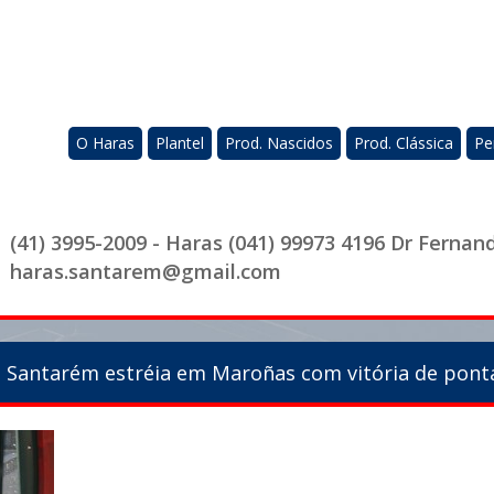
O Haras
Plantel
Prod. Nascidos
Prod. Clássica
Pe
(41) 3995-2009 - Haras (041) 99973 4196 Dr Fernan
haras.santarem@gmail.com
o Santarém estréia em Maroñas com vitória de ponta