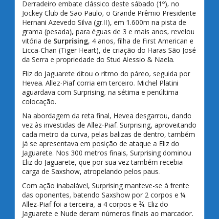
Derradeiro embate clássico deste sábado (1º), no
Jockey Club de São Paulo, o Grande Prêmio Presidente
Hernani Azevedo Silva (gr.II), em 1.600m na pista de
grama (pesada), para éguas de 3 e mais anos, revelou
vitória de
Surprising
, 4 anos, filha de First American e
Licca-Chan (Tiger Heart), de criação do Haras São José
da Serra e propriedade do Stud Alessio & Naela.
Eliz do Jaguarete ditou o ritmo do páreo, seguida por
Hevea. Allez-Piaf corria em terceiro. Michel Platini
aguardava com Surprising, na sétima e penúltima
colocação.
Na abordagem da reta final, Hevea desgarrou, dando
vez às investidas de Allez-Piaf. Surprising, aproveitando
cada metro da curva, pelas balizas de dentro, também
já se apresentava em posição de ataque a Eliz do
Jaguarete. Nos 300 metros finais, Surprising dominou
Eliz do Jaguarete, que por sua vez também recebia
carga de Saxshow, atropelando pelos paus.
Com ação inabalável, Surprising manteve-se à frente
das oponentes, batendo Saxshow por 2 corpos e ¼.
Allez-Piaf foi a terceira, a 4 corpos e ¾. Eliz do
Jaguarete e Nude deram números finais ao marcador.