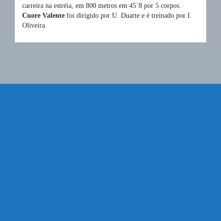
carreira na estréia, em 800 metros em 45´8 por 5 corpos.
Cuore Valente
foi dirigido por U. Duarte e é treinado por I.
Oliveira.