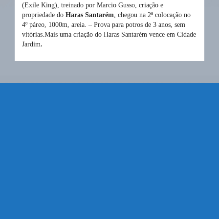
(Exile King), treinado por Marcio Gusso, criação e
propriedade do
Haras Santarém
, chegou na 2ª colocação no
4º páreo, 1000m, areia. – Prova para potros de 3 anos, sem
vitórias.Mais uma criação do Haras Santarém vence em Cidade
Jardim
.