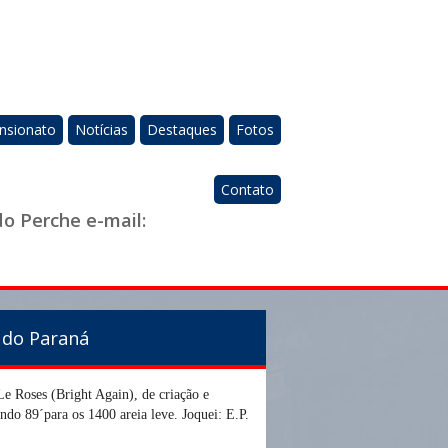
nsionato
Notícias
Destaques
Fotos
Contato
do Perche e-mail:
 do Paraná
e Roses (Bright Again), de criação e
ndo 89´para os 1400 areia leve.
Joquei: E.P.