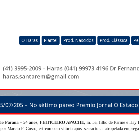
O Haras
Plantel
Prod. Nascidos
Prod. Clássica
Pe
(41) 3995-2009 - Haras (041) 99973 4196 Dr Fernan
haras.santarem@gmail.com
5/07/205 – No sétimo páreo Premio Jornal O Estado
do Paraná
– 54 anos
,
FEITICEIRO APACHE,
m. 3a, filho de Parme e Hay L
 por Marcio F. Gusso, estreou com vitória após sensacional atropelada emprega