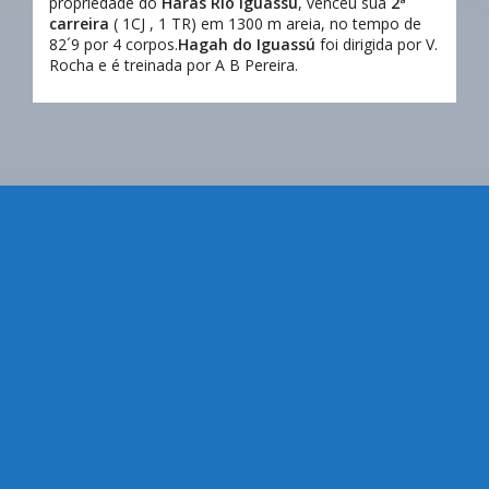
propriedade do
Haras Rio Iguassú
, venceu sua
2ª
carreira
( 1CJ , 1 TR) em 1300 m areia, no tempo de
82´9 por 4 corpos.
Hagah do Iguassú
foi dirigida por V.
Rocha e é treinada por A B Pereira.