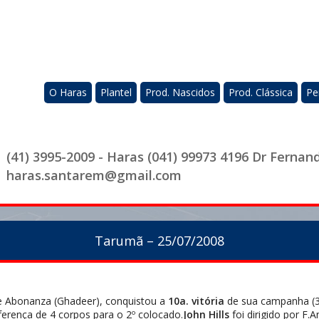
O Haras
Plantel
Prod. Nascidos
Prod. Clássica
Pe
(41) 3995-2009 - Haras (041) 99973 4196 Dr Fernan
haras.santarem@gmail.com
Tarumã – 25/07/2008
 Abonanza (Ghadeer), conquistou a
10a. vitória
de sua campanha (3
ferença de 4 corpos para o 2º colocado.
John Hills
foi dirigido por F.