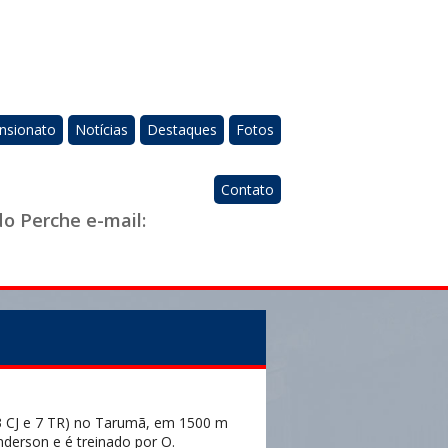
nsionato
Notícias
Destaques
Fotos
Contato
do Perche e-mail:
 CJ e 7 TR) no Tarumã, em 1500 m
Anderson e é treinado por O.