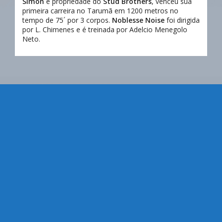
Simon
e propriedade do
Stud Brothers
, venceu sua
primeira carreira no Tarumã em 1200 metros no
tempo de 75´ por 3 corpos.
Noblesse Noise
foi dirigida
por L. Chimenes e é treinada por Adelcio Menegolo
Neto.